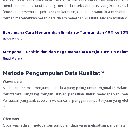
membantu kita merunut benang merah dari sebuah narasi yang kompleks. 
fenomena tersebut terjadi. Dengan kata lain, data membantu kita menghubungk
pernah meremehkan peran data dalam penelitian kualitatif. Mereka adalah k
Bagaimana Cara Menurunkan Similarity Turnitin dari 40% ke 20
Read More »
Mengenal Turnitin dan dan Bagaimana Cara Kerja Turnitin dala
Read More »
Metode Pengumpulan Data Kualitatif
Wawancara
Salah satu metode pengumpulan data yang paling umum digunakan dalam pen
berinteraksi langsung dengan subjek penelitian untuk mendapatkan pe
Persiapan yang baik sebelum wawancara, penggunaan pertanyaan yang efekti
ini.
Observasi
Observasi adalah metode pengumpulan data yang melibatkan pengamatan l