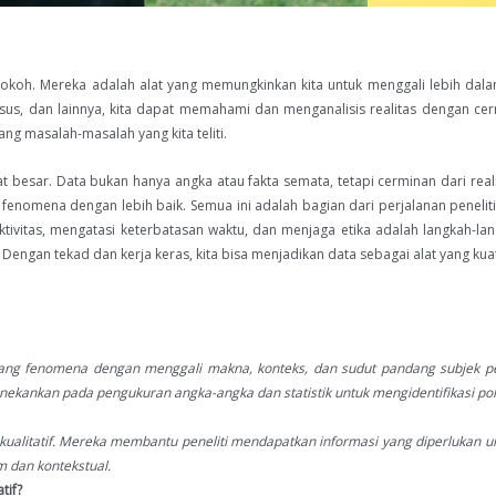
kokoh. Mereka adalah alat yang memungkinkan kita untuk menggali lebih dalam
sus, dan lainnya, kita dapat memahami dan menganalisis realitas dengan cerm
g masalah-masalah yang kita teliti.
angat besar. Data bukan hanya angka atau fakta semata, tetapi cerminan dari 
mena dengan lebih baik. Semua ini adalah bagian dari perjalanan penelitian 
itas, mengatasi keterbatasan waktu, dan menjaga etika adalah langkah-langk
f. Dengan tekad dan kerja keras, kita bisa menjadikan data sebagai alat yang kua
ang fenomena dengan menggali makna, konteks, dan sudut pandang subjek pen
menekankan pada pengukuran angka-angka dan statistik untuk mengidentifikasi p
ualitatif. Mereka membantu peneliti mendapatkan informasi yang diperlukan un
 dan kontekstual.
tif?