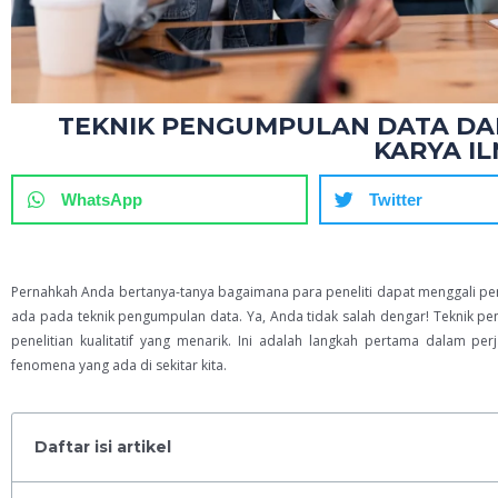
TEKNIK PENGUMPULAN DATA DAL
KARYA I
WhatsApp
Twitter
Pernahkah Anda bertanya-tanya bagaimana para peneliti dapat menggali pe
ada pada teknik pengumpulan data. Ya, Anda tidak salah dengar! Teknik p
penelitian kualitatif yang menarik. Ini adalah langkah pertama dalam p
fenomena yang ada di sekitar kita.
Daftar isi artikel