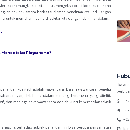
Mereka memungkinkan kita untuk mengeksplorasi konteks di mana
an titik-titik antara berbagai elemen penelitian kita. Jadi, jangan
unci untuk memahami dunia di sekitar kita dengan lebih mendalam.
%?
m Mendeteksi Plagiarisme?
Hubu
Jika And
elitian kualitatif adalah wawancara. Dalam wawancara, peneliti
berbica
mahaman yang lebih mendalam tentang fenomena yang diteliti.
+62
f, dan menjaga etika wawancara adalah kunci keberhasilan teknik
+62
+62
angsung terhadap subjek penelitian. Ini bisa berupa pengamatan
Kar