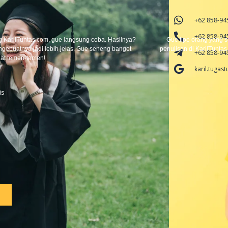
+62 858-94
+62 858-94
g KarilTuntas.com, gue langsung coba. Hasilnya?
Gue tipe orang yang s
ngebuatnya jadi lebih jelas. Gue seneng banget
penulisan di KarilTuntas
+62 858-94
at temen-temen!
karil.tugas
is