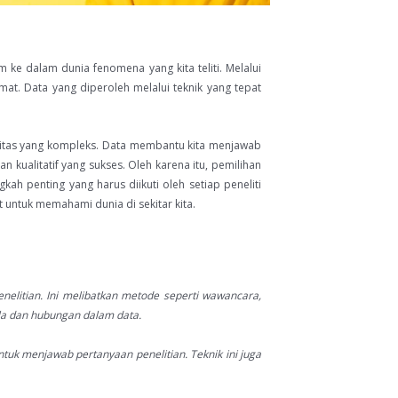
 ke dalam dunia fenomena yang kita teliti. Melalui
at. Data yang diperoleh melalui teknik yang tepat
realitas yang kompleks. Data membantu kita menjawab
kualitatif yang sukses. Oleh karena itu, pemilihan
ah penting yang harus diikuti oleh setiap peneliti
t untuk memahami dunia di sekitar kita.
elitian. Ini melibatkan metode seperti wawancara,
ola dan hubungan dalam data.
tuk menjawab pertanyaan penelitian. Teknik ini juga