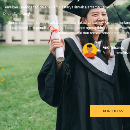
Temukan Kemudahan dalam Menulis Karya Ilmiah Bersama Kami!
Order Sekarang!
Gue tuh gak pede banget sama tata bahasa, takutnya kacau. Pas baca tentan
Luar biasa! Joki penulisan mereka bener-bener ngerapihin tulisan gue dan 
sama hasilnya dan rekomendasiin banget bu
Andi Susanto
Manajemen Bisn
KONSULTASI