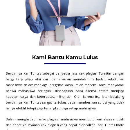
Kami Bantu Kamu Lulus
Berdirinya KarilTuntas sebagai penyedia jasa cek plagiasi Turnitin dengan
harga terjangkau lahir dari pemahaman mendalam terhadap kebutuhan
mahasiswa dalam menjaga integritas karya ilmiah mereka. Kami menyadari
bahwa mahasiswa seringkali dihadapkan pada dilema antara menjaga
keaslian karya dan keterbatasan finansial. Oleh karena itu, latar belakang
berdirinya KarilTuntas sangat terfokus pada memberikan solusi yang tidak
hanya efektif tetapi juga terjangkau bagi setiap mahasiswa.
Dalam menghadapi risiko plagiasi, mahasiswa membutuhkan akses mudah
dan cepat ke layanan cek plagiasi yang dapat diandalkan. KarilTuntas hadir