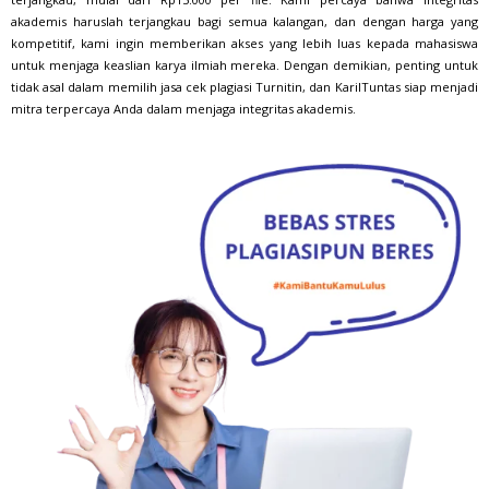
akademis haruslah terjangkau bagi semua kalangan, dan dengan harga yang
kompetitif, kami ingin memberikan akses yang lebih luas kepada mahasiswa
untuk menjaga keaslian karya ilmiah mereka. Dengan demikian, penting untuk
tidak asal dalam memilih jasa cek plagiasi Turnitin, dan KarilTuntas siap menjadi
mitra terpercaya Anda dalam menjaga integritas akademis.