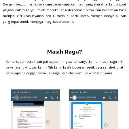
Dengan begitu, mahasiswa dapat mendapatkan hasil yang akurat terkait tingkat
plagiasi dalam karya ilmiah mereka. Kesederhanaan biaya dan keandalan hasil
menjadi ciri khas layanan cek Turnitin di KarilTuntas, menjadikannya pilihan
yang tepat untuk menjaga integritas akademis.
Masih Ragu?
Kamu sudah scroll sampai sejauh ini yaa, tandanya kamu masih ragu nih
pake jasa joki tugas kami. Nih kami kasih bocoran sedikit screenshot chat
beberapa pelanggan kami. Ditunggu yaa chat kamu di whatsapp kami.