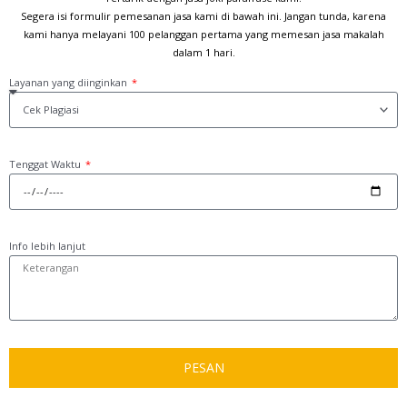
Segera isi formulir pemesanan jasa kami di bawah ini. Jangan tunda, karena
kami hanya melayani 100 pelanggan pertama yang memesan jasa makalah
dalam 1 hari.
Layanan yang diinginkan
Tenggat Waktu
Info lebih lanjut
PESAN