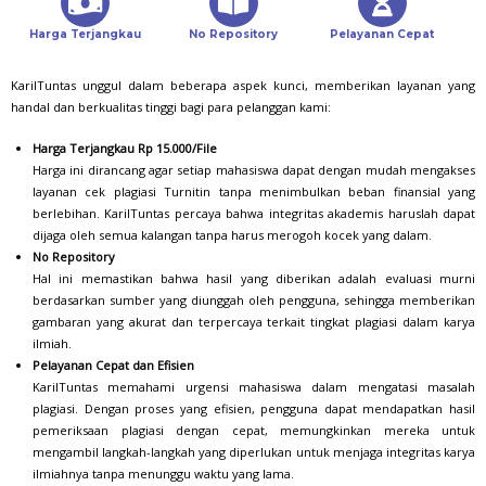
Harga Terjangkau
No Repository
Pelayanan Cepat
KarilTuntas unggul dalam beberapa aspek kunci, memberikan layanan yang
handal dan berkualitas tinggi bagi para pelanggan kami:
Harga Terjangkau Rp 15.000/File
Harga ini dirancang agar setiap mahasiswa dapat dengan mudah mengakses
layanan cek plagiasi Turnitin tanpa menimbulkan beban finansial yang
berlebihan. KarilTuntas percaya bahwa integritas akademis haruslah dapat
dijaga oleh semua kalangan tanpa harus merogoh kocek yang dalam.
No Repository
Hal ini memastikan bahwa hasil yang diberikan adalah evaluasi murni
berdasarkan sumber yang diunggah oleh pengguna, sehingga memberikan
gambaran yang akurat dan terpercaya terkait tingkat plagiasi dalam karya
ilmiah.
Pelayanan Cepat dan Efisien
KarilTuntas memahami urgensi mahasiswa dalam mengatasi masalah
plagiasi. Dengan proses yang efisien, pengguna dapat mendapatkan hasil
pemeriksaan plagiasi dengan cepat, memungkinkan mereka untuk
mengambil langkah-langkah yang diperlukan untuk menjaga integritas karya
ilmiahnya tanpa menunggu waktu yang lama.