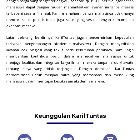
dengan harga yang sangat terjangkau, sebesar Rp 15.000 per file, agar setiap
mahasiswa dapat dengan mudah memanfaatkan layanan ini tanpa merasa
terbebani secara finansial. Kami memahami bahwa mahasiswa tidak hanya
mencari solusi praktis tetapi juga solusi yang sesuai dengan kemampuan
ekonomi mereka.
Latar belakang berdirinya KarilTuntas juga mencerminkan kepedulian
terhadap pengembangan akademis mahasiswa. Dengan menyediakan
layanan cek plagiasi yang fokus pada kebutuhan pembaca, kami ingin
memberikan kontribusi positif dalam memudahkan mahasiswa untuk
menjaga kualitas dan integritas karya ilmiah mereka tanpa harus khawatir
tentang biaya yang tidak terjangkau. Dengan demikian, KarilTuntas
berkomitmen untuk menjadi mitra yang memahami dan mendukung
mahasiswa dalam mencapai kesuksesan akademis mereka.
Keunggulan KarilTuntas