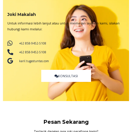
Joki Makalah
Untuk informasi lebih lanjut atau untuk memesan layanan kami, silakan
hubungi kami melalui:
+62 858-9452-5108
+62 858-9452-5108
karil.tugastuntas.com
KONSULTASI
Pesan Sekarang
Tertarik dengan jasa joki parafrase kami?