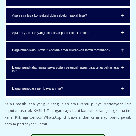
Apa saya bisa konsultasi dulu sebelum pakai jasa?
Apa karya ilmiah yang dihasilkan pasti lolos Turnitin?
Bagaimana kalau revisi? Apakah saya dikenakan biaya tambahan?
Bagaimana kalau tugas saya sudah setengah jalan, bisa tetap pakai jasa
ini?
Bagaimana cara pembayarannya?
Kalau masih ada yang kurang jelas atau kamu punya pertanyaan lain
seputar Jasa Joki KARIL UT, jangan ragu buat konsultasi langsung sama tim
kami! Klik aja tombol WhatsApp di bawah, dan kami siap bantu jawab
semua pertanyaan kamu.