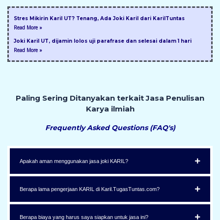
Stres Mikirin Karil UT? Tenang, Ada Joki Karil dari KarilTuntas
Read More »
Joki Karil UT, dijamin lolos uji parafrase dan selesai dalam 1 hari
Read More »
Paling Sering Ditanyakan terkait Jasa Penulisan
Karya ilmiah
Frequently Asked Questions (FAQ's)
Apakah aman menggunakan jasa joki KARIL?
Berapa lama pengerjaan KARIL di Karil.TugasTuntas.com?
Berapa biaya yang harus saya siapkan untuk jasa ini?