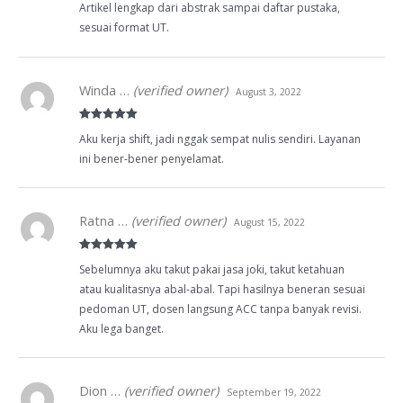
Artikel lengkap dari abstrak sampai daftar pustaka,
of 5
sesuai format UT.
Winda …
(verified owner)
August 3, 2022
Rated
5
out
Aku kerja shift, jadi nggak sempat nulis sendiri. Layanan
of 5
ini bener-bener penyelamat.
Ratna …
(verified owner)
August 15, 2022
Rated
5
out
Sebelumnya aku takut pakai jasa joki, takut ketahuan
of 5
atau kualitasnya abal-abal. Tapi hasilnya beneran sesuai
pedoman UT, dosen langsung ACC tanpa banyak revisi.
Aku lega banget.
Dion …
(verified owner)
September 19, 2022