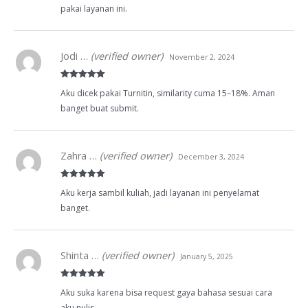
pakai layanan ini.
Jodi …
(verified owner)
November 2, 2024
Rated
5
out
Aku dicek pakai Turnitin, similarity cuma 15–18%. Aman
of 5
banget buat submit.
Zahra …
(verified owner)
December 3, 2024
Rated
5
out
Aku kerja sambil kuliah, jadi layanan ini penyelamat
of 5
banget.
Shinta …
(verified owner)
January 5, 2025
Rated
5
out
Aku suka karena bisa request gaya bahasa sesuai cara
of 5
aku nulis.