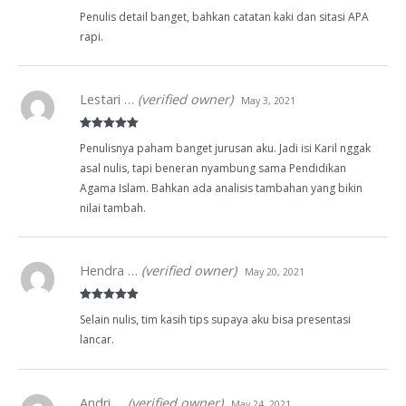
Rated
5
out
Penulis detail banget, bahkan catatan kaki dan sitasi APA
of 5
rapi.
Lestari …
(verified owner)
May 3, 2021
Rated
5
out
Penulisnya paham banget jurusan aku. Jadi isi Karil nggak
of 5
asal nulis, tapi beneran nyambung sama Pendidikan
Agama Islam. Bahkan ada analisis tambahan yang bikin
nilai tambah.
Hendra …
(verified owner)
May 20, 2021
Rated
5
out
Selain nulis, tim kasih tips supaya aku bisa presentasi
of 5
lancar.
Andri …
(verified owner)
May 24, 2021