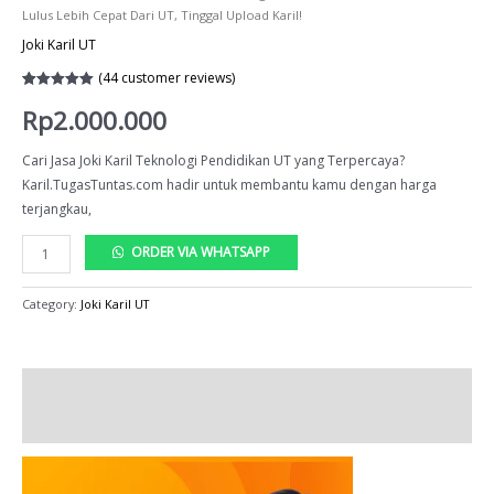
Lulus Lebih Cepat Dari UT, Tinggal Upload Karil!
Joki Karil UT
(
44
customer reviews)
Rated
44
5.00
Rp
2.000.000
out of 5
based on
customer
ratings
Cari Jasa Joki Karil Teknologi Pendidikan UT yang Terpercaya?
Karil.TugasTuntas.com hadir untuk membantu kamu dengan harga
terjangkau,
Joki
ORDER VIA WHATSAPP
Karil
Teknologi
Category:
Joki Karil UT
Pendidikan
UT:
Kami
Description
Bantu
Kamu
Reviews (44)
Lulus
Lebih
Cepat