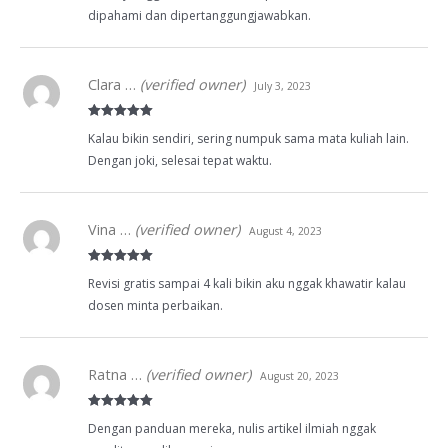
dipahami dan dipertanggungjawabkan.
Clara …
(verified owner)
July 3, 2023
Rated
5
out
Kalau bikin sendiri, sering numpuk sama mata kuliah lain.
of 5
Dengan joki, selesai tepat waktu.
Vina …
(verified owner)
August 4, 2023
Rated
5
out
Revisi gratis sampai 4 kali bikin aku nggak khawatir kalau
of 5
dosen minta perbaikan.
Ratna …
(verified owner)
August 20, 2023
Rated
5
out
Dengan panduan mereka, nulis artikel ilmiah nggak
of 5