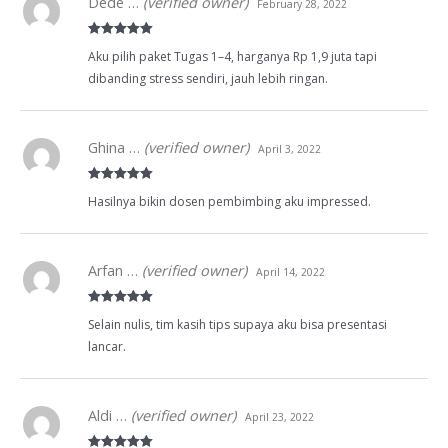
Dede …
(verified owner)
February 28, 2022
Rated
5
out
Aku pilih paket Tugas 1–4, harganya Rp 1,9 juta tapi
of 5
dibanding stress sendiri, jauh lebih ringan.
Ghina …
(verified owner)
April 3, 2022
Rated
5
out
Hasilnya bikin dosen pembimbing aku impressed.
of 5
Arfan …
(verified owner)
April 14, 2022
Rated
5
out
Selain nulis, tim kasih tips supaya aku bisa presentasi
of 5
lancar.
Aldi …
(verified owner)
April 23, 2022