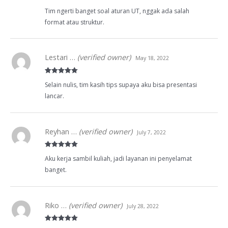
Rated
5
out
Tim ngerti banget soal aturan UT, nggak ada salah
of 5
format atau struktur.
Lestari …
(verified owner)
May 18, 2022
Rated
5
out
Selain nulis, tim kasih tips supaya aku bisa presentasi
of 5
lancar.
Reyhan …
(verified owner)
July 7, 2022
Rated
5
out
Aku kerja sambil kuliah, jadi layanan ini penyelamat
of 5
banget.
Riko …
(verified owner)
July 28, 2022
Rated
5
out