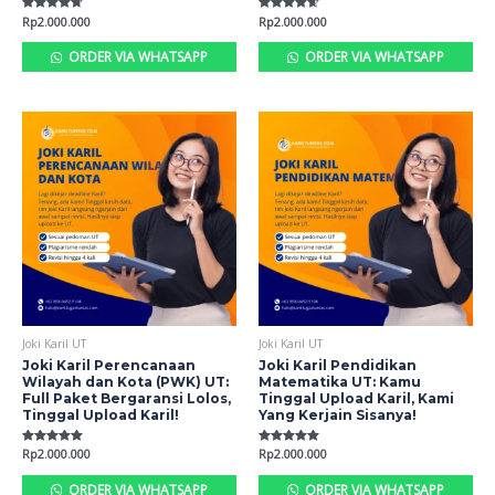
Rated
Rp
2.000.000
Rated
Rp
2.000.000
4.68
4.62
out of 5
out of 5
ORDER VIA WHATSAPP
ORDER VIA WHATSAPP
Joki Karil UT
Joki Karil UT
Joki Karil Perencanaan
Joki Karil Pendidikan
Wilayah dan Kota (PWK) UT:
Matematika UT: Kamu
Full Paket Bergaransi Lolos,
Tinggal Upload Karil, Kami
Tinggal Upload Karil!
Yang Kerjain Sisanya!
Rated
Rp
2.000.000
Rated
Rp
2.000.000
5.00
5.00
out of 5
out of 5
ORDER VIA WHATSAPP
ORDER VIA WHATSAPP