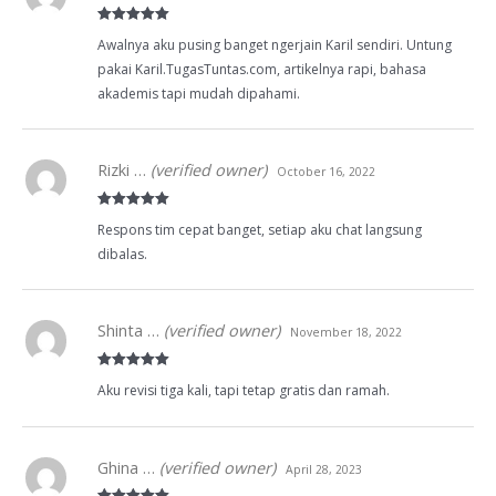
Rated
5
out
Awalnya aku pusing banget ngerjain Karil sendiri. Untung
of 5
pakai Karil.TugasTuntas.com, artikelnya rapi, bahasa
akademis tapi mudah dipahami.
Rizki …
(verified owner)
October 16, 2022
Rated
5
out
Respons tim cepat banget, setiap aku chat langsung
of 5
dibalas.
Shinta …
(verified owner)
November 18, 2022
Rated
5
out
Aku revisi tiga kali, tapi tetap gratis dan ramah.
of 5
Ghina …
(verified owner)
April 28, 2023