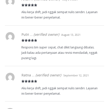
Rated
5
out
Aku kerja shift, jadi nggak sempat nulis sendiri. Layanan
of 5
ini bener-bener penyelamat.
Putri …
(verified owner)
August 13, 2021
Rated
5
out
Respons tim super cepat, chat dikit langsung dibalas.
of 5
Jadi kalau ada pertanyaan atau revisi mendadak, nggak
pusing lagi.
Ratna …
(verified owner)
September 12, 2021
Rated
5
out
Aku kerja shift, jadi nggak sempat nulis sendiri. Layanan
of 5
ini bener-bener penyelamat.