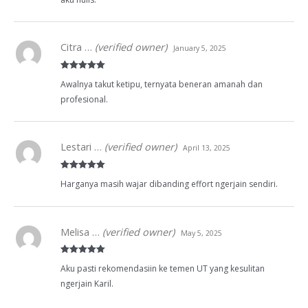
Citra …
(verified owner)
January 5, 2025
Rated
5
out
Awalnya takut ketipu, ternyata beneran amanah dan
of 5
profesional.
Lestari …
(verified owner)
April 13, 2025
Rated
5
out
Harganya masih wajar dibanding effort ngerjain sendiri.
of 5
Melisa …
(verified owner)
May 5, 2025
Rated
5
out
Aku pasti rekomendasiin ke temen UT yang kesulitan
of 5
ngerjain Karil.