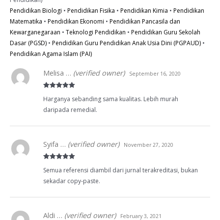
Pendidikan Biologi
•
Pendidikan Fisika
•
Pendidikan Kimia
•
Pendidikan
Matematika
•
Pendidikan Ekonomi
•
Pendidikan Pancasila dan
Kewarganegaraan
•
Teknologi Pendidikan
•
Pendidikan Guru Sekolah
Dasar (PGSD)
•
Pendidikan Guru Pendidikan Anak Usia Dini (PGPAUD)
•
Pendidikan Agama Islam (PAI)
Melisa …
(verified owner)
September 16, 2020
Rated
5
out
Harganya sebanding sama kualitas. Lebih murah
of 5
daripada remedial.
Syifa …
(verified owner)
November 27, 2020
Rated
5
out
Semua referensi diambil dari jurnal terakreditasi, bukan
of 5
sekadar copy-paste.
Aldi …
(verified owner)
February 3, 2021