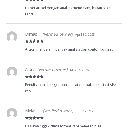
Rated
5
out
Dapet artikel dengan analisis mendalam, bukan sekadar
of 5
teori.
Dimas …
(verified owner)
April 30, 2023
Rated
5
out
Artikel mendalam, banyak analisis dan contoh konkret.
of 5
Aldi …
(verified owner)
May 17, 2023
Rated
5
out
Penulis detail banget, bahkan catatan kaki dan sitasi APA
of 5
rapi.
Melani …
(verified owner)
June 17, 2023
Rated
5
out
Hasilnya nggak cuma formal, tapi beneran bisa
of 5