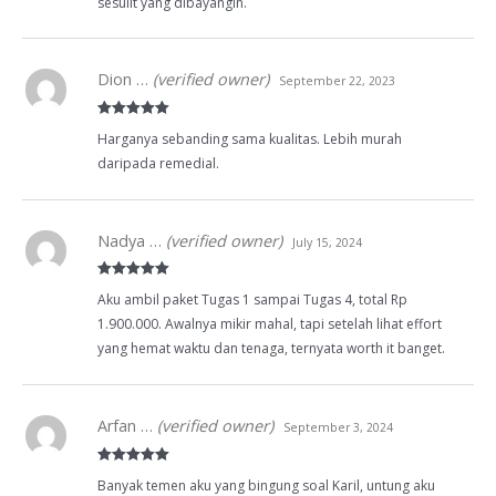
sesulit yang dibayangin.
Dion …
(verified owner)
September 22, 2023
Rated
5
out
Harganya sebanding sama kualitas. Lebih murah
of 5
daripada remedial.
Nadya …
(verified owner)
July 15, 2024
Rated
5
out
Aku ambil paket Tugas 1 sampai Tugas 4, total Rp
of 5
1.900.000. Awalnya mikir mahal, tapi setelah lihat effort
yang hemat waktu dan tenaga, ternyata worth it banget.
Arfan …
(verified owner)
September 3, 2024
Rated
5
out
Banyak temen aku yang bingung soal Karil, untung aku
of 5