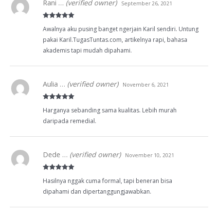
Rani …
(verified owner)
September 26, 2021
Rated
5
out
Awalnya aku pusing banget ngerjain Karil sendiri. Untung
of 5
pakai Karil.TugasTuntas.com, artikelnya rapi, bahasa
akademis tapi mudah dipahami.
Aulia …
(verified owner)
November 6, 2021
Rated
5
out
Harganya sebanding sama kualitas. Lebih murah
of 5
daripada remedial.
Dede …
(verified owner)
November 10, 2021
Rated
5
out
Hasilnya nggak cuma formal, tapi beneran bisa
of 5
dipahami dan dipertanggungjawabkan.