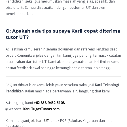
Pendidikan, sekaligus merumuskan masalah yang jelas, spesifik, dan
bisa diteliti. Semua disesuaikan dengan pedoman UT dan tren
penelitian terkini.
Q: Apakah ada tips supaya Karil cepat diterima
tutor UT?
A: Pastikan kamu serahin semua dokumen dan referensi lengkap saat
order. Komunikasi jelas dengan tim kami juga penting, termasuk catatan
atau arahan dari tutor UT. Kami akan menyesuaikan artikel ilmiah kamu
sesuai feedback awal sehingga kemungkinan diterima lebih tinggi.
FAQ ini dibuat biar kamu lebih yakin sebelum pakai
Joki Karil Teknologi
Pendidikan
. Kalau masih ada pertanyaan lain, langsung chat kami
📞Hungungi kami
+62 858-9452-5108
🌐 Website:
Karil.TugasTuntas.com
Kami melayani
Joki Karil UT
untuk FKIP (Fakultas Keguruan dan Ilmu
Pendidikan)