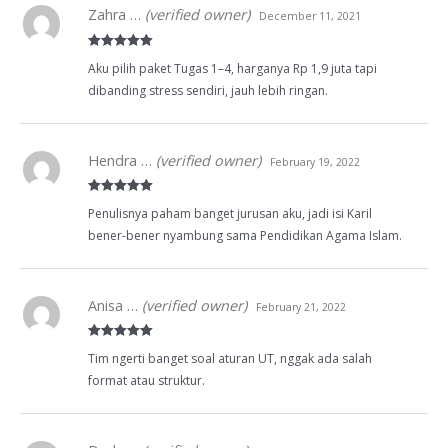
Zahra …
(verified owner)
December 11, 2021
Rated
5
out
Aku pilih paket Tugas 1–4, harganya Rp 1,9 juta tapi
of 5
dibanding stress sendiri, jauh lebih ringan.
Hendra …
(verified owner)
February 19, 2022
Rated
5
out
Penulisnya paham banget jurusan aku, jadi isi Karil
of 5
bener-bener nyambung sama Pendidikan Agama Islam.
Anisa …
(verified owner)
February 21, 2022
Rated
5
out
Tim ngerti banget soal aturan UT, nggak ada salah
of 5
format atau struktur.