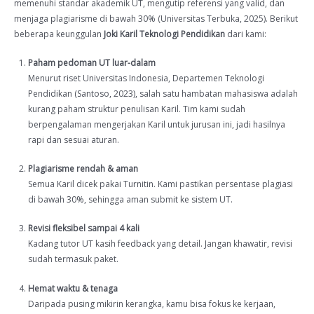
memenuhi standar akademik UT, mengutip referensi yang valid, dan
menjaga plagiarisme di bawah 30% (Universitas Terbuka, 2025). Berikut
beberapa keunggulan
Joki Karil Teknologi Pendidikan
dari kami:
Paham pedoman UT luar-dalam
Menurut riset Universitas Indonesia, Departemen Teknologi
Pendidikan (Santoso, 2023), salah satu hambatan mahasiswa adalah
kurang paham struktur penulisan Karil. Tim kami sudah
berpengalaman mengerjakan Karil untuk jurusan ini, jadi hasilnya
rapi dan sesuai aturan.
Plagiarisme rendah & aman
Semua Karil dicek pakai Turnitin. Kami pastikan persentase plagiasi
di bawah 30%, sehingga aman submit ke sistem UT.
Revisi fleksibel sampai 4 kali
Kadang tutor UT kasih feedback yang detail. Jangan khawatir, revisi
sudah termasuk paket.
Hemat waktu & tenaga
Daripada pusing mikirin kerangka, kamu bisa fokus ke kerjaan,