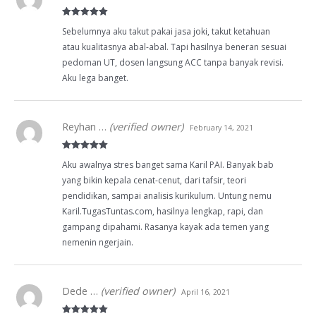
Rated
5
out
Sebelumnya aku takut pakai jasa joki, takut ketahuan
of 5
atau kualitasnya abal-abal. Tapi hasilnya beneran sesuai
pedoman UT, dosen langsung ACC tanpa banyak revisi.
Aku lega banget.
Reyhan …
(verified owner)
February 14, 2021
Rated
5
out
Aku awalnya stres banget sama Karil PAI. Banyak bab
of 5
yang bikin kepala cenat-cenut, dari tafsir, teori
pendidikan, sampai analisis kurikulum. Untung nemu
Karil.TugasTuntas.com, hasilnya lengkap, rapi, dan
gampang dipahami. Rasanya kayak ada temen yang
nemenin ngerjain.
Dede …
(verified owner)
April 16, 2021