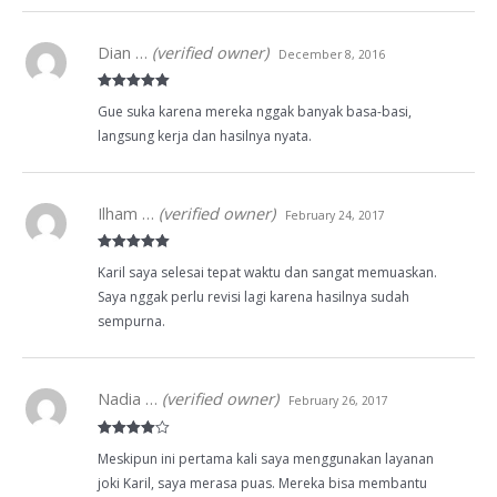
Dian …
(verified owner)
December 8, 2016
Rated
5
out
Gue suka karena mereka nggak banyak basa-basi,
of 5
langsung kerja dan hasilnya nyata.
Ilham …
(verified owner)
February 24, 2017
Rated
5
out
Karil saya selesai tepat waktu dan sangat memuaskan.
of 5
Saya nggak perlu revisi lagi karena hasilnya sudah
sempurna.
Nadia …
(verified owner)
February 26, 2017
Rated
4
Meskipun ini pertama kali saya menggunakan layanan
out of 5
joki Karil, saya merasa puas. Mereka bisa membantu