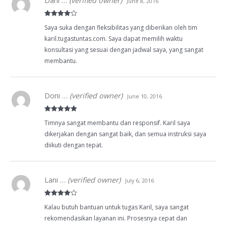
Dani …
(verified owner)
June 8, 2016
Rated
4
Saya suka dengan fleksibilitas yang diberikan oleh tim
out of 5
karil.tugastuntas.com. Saya dapat memilih waktu
konsultasi yang sesuai dengan jadwal saya, yang sangat
membantu.
Doni …
(verified owner)
June 10, 2016
Rated
5
out
Timnya sangat membantu dan responsif. Karil saya
of 5
dikerjakan dengan sangat baik, dan semua instruksi saya
diikuti dengan tepat.
Lani …
(verified owner)
July 6, 2016
Rated
4
Kalau butuh bantuan untuk tugas Karil, saya sangat
out of 5
rekomendasikan layanan ini. Prosesnya cepat dan