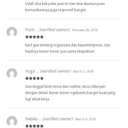
Rated
5
out
Udah dua kali pake jasa ini dan dua-duanya puas.
of 5
Komunikasinya juga responsif banget.
Putri …
(verified owner)
February 28, 2018
Rated
5
out
Karil gue tentang organisasi dan kepemimpinan, dan
of 5
hasilnya bener-bener pas sama ekspektasi.
Yoga …
(verified owner)
March 2, 2018
Rated
5
out
Gue tinggal kirim tema dan outline, terus dikerjain
of 5
dengan detail. Bener-bener ngebantu banget buat yang
lagi sibuk kerja.
Nabila …
(verified owner)
March 4, 2018