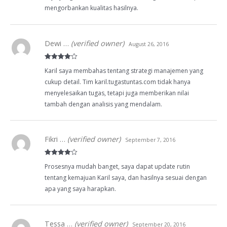
mengorbankan kualitas hasilnya.
Dewi …
(verified owner)
August 26, 2016
Rated
4
Karil saya membahas tentang strategi manajemen yang
out of 5
cukup detail. Tim karil.tugastuntas.com tidak hanya
menyelesaikan tugas, tetapi juga memberikan nilai
tambah dengan analisis yang mendalam.
Fikri …
(verified owner)
September 7, 2016
Rated
4
Prosesnya mudah banget, saya dapat update rutin
out of 5
tentang kemajuan Karil saya, dan hasilnya sesuai dengan
apa yang saya harapkan.
Tessa …
(verified owner)
September 20, 2016