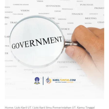
Skip
to
content
Home
/
Joki Karil UT
/ Joki Karil Ilmu Pemerintahan UT: Kamu Tinggal