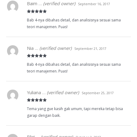
Baim …
(verified owner)
September 16, 2017
Rated
5
out
Bab 4-nya dibahas detail, dan analisisnya sesuai sama
of 5
teori manajemen. Puas!
Nia …
(verified owner)
September 21, 2017
Rated
5
out
Bab 4-nya dibahas detail, dan analisisnya sesuai sama
of 5
teori manajemen. Puas!
Yuliana …
(verified owner)
September 25, 2017
Rated
5
out
Tema yang gue kasih gak umum, tapi mereka tetap bisa
of 5
garap dengan baik.
Fikri …
(verified owner)