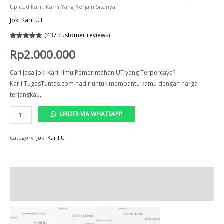
Upload Karil, Kami Yang Kerjain Sisanya!
Joki Karil UT
(
437
customer reviews)
Rated
437
4.68
Rp
2.000.000
out of 5
based on
customer
ratings
Cari Jasa Joki Karil Ilmu Pemerintahan UT yang Terpercaya?
Karil.TugasTuntas.com hadir untuk membantu kamu dengan harga
terjangkau,
Joki
ORDER VIA WHATSAPP
Karil
Ilmu
Category:
Joki Karil UT
Pemerintahan
UT:
Kamu
Description
Tinggal
Upload
Reviews (437)
Karil,
Kami
Yang