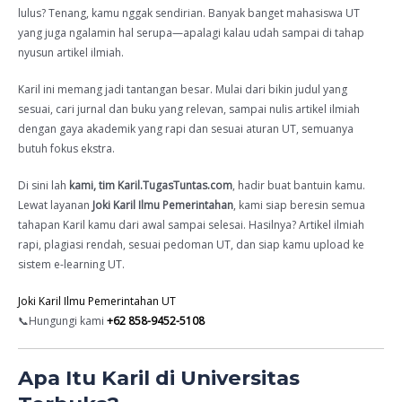
lulus? Tenang, kamu nggak sendirian. Banyak banget mahasiswa UT
yang juga ngalamin hal serupa—apalagi kalau udah sampai di tahap
nyusun artikel ilmiah.
Karil ini memang jadi tantangan besar. Mulai dari bikin judul yang
sesuai, cari jurnal dan buku yang relevan, sampai nulis artikel ilmiah
dengan gaya akademik yang rapi dan sesuai aturan UT, semuanya
butuh fokus ekstra.
Di sini lah
kami, tim Karil.TugasTuntas.com
, hadir buat bantuin kamu.
Lewat layanan
Joki Karil Ilmu Pemerintahan
, kami siap beresin semua
tahapan Karil kamu dari awal sampai selesai. Hasilnya? Artikel ilmiah
rapi, plagiasi rendah, sesuai pedoman UT, dan siap kamu upload ke
sistem e-learning UT.
Joki Karil Ilmu Pemerintahan UT
📞Hungungi kami
+62 858-9452-5108
Apa Itu Karil di Universitas