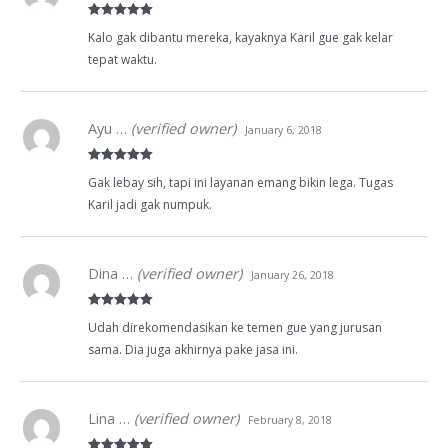
Rated
5
out
Kalo gak dibantu mereka, kayaknya Karil gue gak kelar
of 5
tepat waktu.
Ayu …
(verified owner)
January 6, 2018
Rated
5
out
Gak lebay sih, tapi ini layanan emang bikin lega. Tugas
of 5
Karil jadi gak numpuk.
Dina …
(verified owner)
January 26, 2018
Rated
5
out
Udah direkomendasikan ke temen gue yang jurusan
of 5
sama. Dia juga akhirnya pake jasa ini.
Lina …
(verified owner)
February 8, 2018