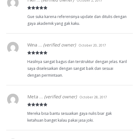
October 2, 2017
Rated
5
out
Gue suka karena referensinya update dan ditulis dengan
of 5
gaya akademik yang gak kaku.
Wina …
(verified owner)
October 20, 2017
Rated
5
out
Hasilnya sangat bagus dan terstruktur dengan jelas. Karil
of 5
saya diselesaikan dengan sangat baik dan sesuai
dengan permintaan.
Meta …
(verified owner)
October 28, 2017
Rated
5
out
Mereka bisa bantu sesuaikan gaya nulis biar gak
of 5
ketahuan banget kalau pakai jasa joki.