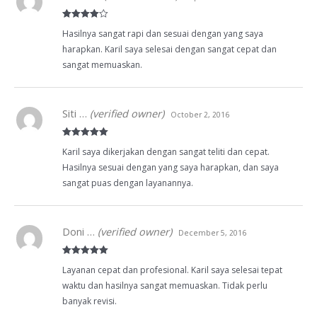
Rated
4
Hasilnya sangat rapi dan sesuai dengan yang saya
out of 5
harapkan. Karil saya selesai dengan sangat cepat dan
sangat memuaskan.
Siti …
(verified owner)
October 2, 2016
Rated
5
out
Karil saya dikerjakan dengan sangat teliti dan cepat.
of 5
Hasilnya sesuai dengan yang saya harapkan, dan saya
sangat puas dengan layanannya.
Doni …
(verified owner)
December 5, 2016
Rated
5
out
Layanan cepat dan profesional. Karil saya selesai tepat
of 5
waktu dan hasilnya sangat memuaskan. Tidak perlu
banyak revisi.