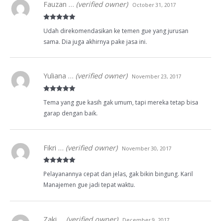
Fauzan …
(verified owner)
October 31, 2017
Rated
5
out
Udah direkomendasikan ke temen gue yang jurusan
of 5
sama. Dia juga akhirnya pake jasa ini.
Yuliana …
(verified owner)
November 23, 2017
Rated
5
out
Tema yang gue kasih gak umum, tapi mereka tetap bisa
of 5
garap dengan baik.
Fikri …
(verified owner)
November 30, 2017
Rated
5
out
Pelayanannya cepat dan jelas, gak bikin bingung. Karil
of 5
Manajemen gue jadi tepat waktu.
Zaki …
(verified owner)
December 9, 2017