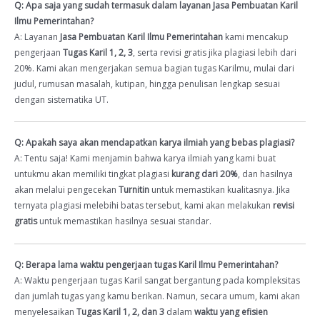
Q: Apa saja yang sudah termasuk dalam layanan Jasa Pembuatan Karil
Ilmu Pemerintahan?
A: Layanan
Jasa Pembuatan Karil Ilmu Pemerintahan
kami mencakup
pengerjaan
Tugas Karil 1, 2, 3
, serta revisi gratis jika plagiasi lebih dari
20%. Kami akan mengerjakan semua bagian tugas Karilmu, mulai dari
judul, rumusan masalah, kutipan, hingga penulisan lengkap sesuai
dengan sistematika UT.
Q: Apakah saya akan mendapatkan karya ilmiah yang bebas plagiasi?
A: Tentu saja! Kami menjamin bahwa karya ilmiah yang kami buat
untukmu akan memiliki tingkat plagiasi
kurang dari 20%
, dan hasilnya
akan melalui pengecekan
Turnitin
untuk memastikan kualitasnya. Jika
ternyata plagiasi melebihi batas tersebut, kami akan melakukan
revisi
gratis
untuk memastikan hasilnya sesuai standar.
Q: Berapa lama waktu pengerjaan tugas Karil Ilmu Pemerintahan?
A: Waktu pengerjaan tugas Karil sangat bergantung pada kompleksitas
dan jumlah tugas yang kamu berikan. Namun, secara umum, kami akan
menyelesaikan
Tugas Karil 1, 2, dan 3
dalam
waktu yang efisien