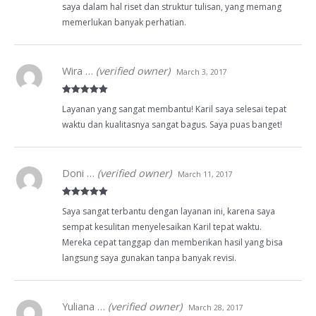
saya dalam hal riset dan struktur tulisan, yang memang
memerlukan banyak perhatian.
Wira …
(verified owner)
March 3, 2017
Rated
5
out
Layanan yang sangat membantu! Karil saya selesai tepat
of 5
waktu dan kualitasnya sangat bagus. Saya puas banget!
Doni …
(verified owner)
March 11, 2017
Rated
5
out
Saya sangat terbantu dengan layanan ini, karena saya
of 5
sempat kesulitan menyelesaikan Karil tepat waktu.
Mereka cepat tanggap dan memberikan hasil yang bisa
langsung saya gunakan tanpa banyak revisi.
Yuliana …
(verified owner)
March 28, 2017