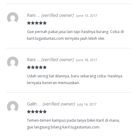
Rani …
(verified owner)
June 13, 2017
Rated
5
out
Gue pernah pakai jasa lain tapi hasilnya kurang. Coba di
of 5
karil.tugastuntas.com ternyata jauh lebih oke.
Rani …
(verified owner)
June 18, 2017
Rated
5
out
Udah sering liat iklannya, baru sekarang coba. Hasilnya
of 5
ternyata beneran memuaskan.
Galih …
(verified owner)
July 14, 2017
Rated
5
out
Temen-temen kampus pada tanya bikin Karil di mana,
of 5
gue langsung bilang karil.tugastuntas.com.