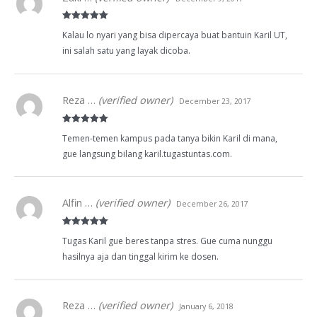
Rated
5
out
Kalau lo nyari yang bisa dipercaya buat bantuin Karil UT,
of 5
ini salah satu yang layak dicoba.
Reza …
(verified owner)
December 23, 2017
Rated
5
out
Temen-temen kampus pada tanya bikin Karil di mana,
of 5
gue langsung bilang karil.tugastuntas.com.
Alfin …
(verified owner)
December 26, 2017
Rated
5
out
Tugas Karil gue beres tanpa stres. Gue cuma nunggu
of 5
hasilnya aja dan tinggal kirim ke dosen.
Reza …
(verified owner)
January 6, 2018