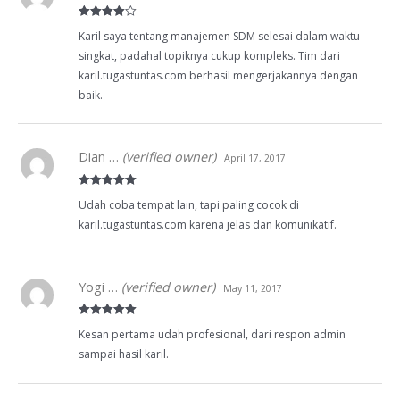
Rated
4
Karil saya tentang manajemen SDM selesai dalam waktu
out of 5
singkat, padahal topiknya cukup kompleks. Tim dari
karil.tugastuntas.com berhasil mengerjakannya dengan
baik.
Dian …
(verified owner)
April 17, 2017
Rated
5
out
Udah coba tempat lain, tapi paling cocok di
of 5
karil.tugastuntas.com karena jelas dan komunikatif.
Yogi …
(verified owner)
May 11, 2017
Rated
5
out
Kesan pertama udah profesional, dari respon admin
of 5
sampai hasil karil.