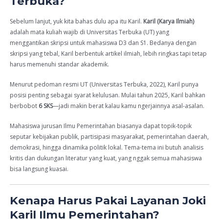
Terbuka?
Sebelum lanjut, yuk kita bahas dulu apa itu Karil.
Karil (Karya Ilmiah)
adalah mata kuliah wajib di Universitas Terbuka (UT) yang
menggantikan skripsi untuk mahasiswa D3 dan S1. Bedanya dengan
skripsi yang tebal, Karil berbentuk artikel ilmiah, lebih ringkas tapi tetap
harus memenuhi standar akademik.
Menurut pedoman resmi UT (Universitas Terbuka, 2022), Karil punya
posisi penting sebagai syarat kelulusan. Mulai tahun 2025, Karil bahkan
berbobot
6 SKS
—jadi makin berat kalau kamu ngerjainnya asal-asalan.
Mahasiswa jurusan Ilmu Pemerintahan biasanya dapat topik-topik
seputar kebijakan publik, partisipasi masyarakat, pemerintahan daerah,
demokrasi, hingga dinamika politik lokal. Tema-tema ini butuh analisis
kritis dan dukungan literatur yang kuat, yang nggak semua mahasiswa
bisa langsung kuasai.
Kenapa Harus Pakai Layanan Joki
Karil Ilmu Pemerintahan?