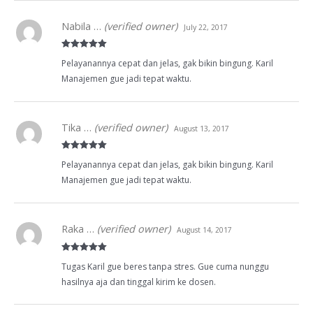
Nabila …
(verified owner)
July 22, 2017
Rated
5
out
Pelayanannya cepat dan jelas, gak bikin bingung. Karil
of 5
Manajemen gue jadi tepat waktu.
Tika …
(verified owner)
August 13, 2017
Rated
5
out
Pelayanannya cepat dan jelas, gak bikin bingung. Karil
of 5
Manajemen gue jadi tepat waktu.
Raka …
(verified owner)
August 14, 2017
Rated
5
out
Tugas Karil gue beres tanpa stres. Gue cuma nunggu
of 5
hasilnya aja dan tinggal kirim ke dosen.