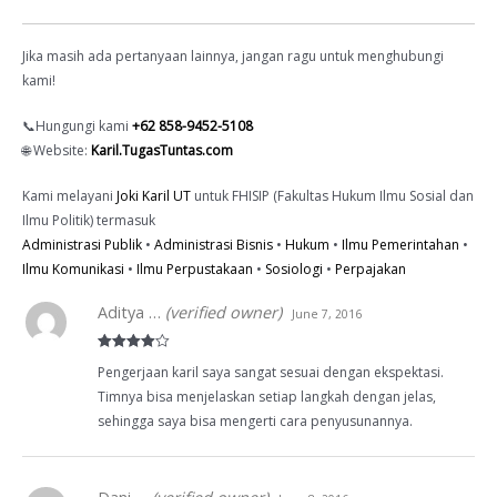
Jika masih ada pertanyaan lainnya, jangan ragu untuk menghubungi
kami!
📞Hungungi kami
+62 858-9452-5108
🌐 Website:
Karil.TugasTuntas.com
Kami melayani
Joki Karil UT
untuk FHISIP (Fakultas Hukum Ilmu Sosial dan
Ilmu Politik) termasuk
Administrasi Publik
•
Administrasi Bisnis
•
Hukum
•
Ilmu Pemerintahan
•
Ilmu Komunikasi
•
Ilmu Perpustakaan
•
Sosiologi
•
Perpajakan
Aditya …
(verified owner)
June 7, 2016
Rated
4
Pengerjaan karil saya sangat sesuai dengan ekspektasi.
out of 5
Timnya bisa menjelaskan setiap langkah dengan jelas,
sehingga saya bisa mengerti cara penyusunannya.