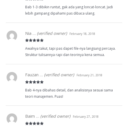
Rated
5
out
Bab 1-3 dibikin runtut, gak ada yang loncat-loncat. Jadi
of 5
lebih gampang dipahami pas dibaca ulang.
Nia …
(verified owner)
February 18, 2018
Rated
5
out
Awalnya takut, tapi pas dapet file-nya langsung percaya.
of 5
Struktur tulisannya rapi dan teorinya kena semua.
Fauzan …
(verified owner)
February 21, 2018
Rated
5
out
Bab 4-nya dibahas detail, dan analisisnya sesuai sama
of 5
teori manajemen. Puas!
Baim …
(verified owner)
February 27, 2018