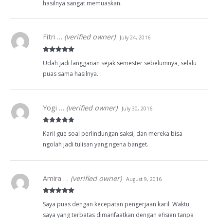
hasilnya sangat memuaskan.
Fitri …
(verified owner)
July 24, 2016
Rated
5
out
Udah jadi langganan sejak semester sebelumnya, selalu
of 5
puas sama hasilnya.
Yogi …
(verified owner)
July 30, 2016
Rated
5
out
Karil gue soal perlindungan saksi, dan mereka bisa
of 5
ngolah jadi tulisan yang ngena banget.
Amira …
(verified owner)
August 9, 2016
Rated
5
out
Saya puas dengan kecepatan pengerjaan karil. Waktu
of 5
saya yang terbatas dimanfaatkan dengan efisien tanpa