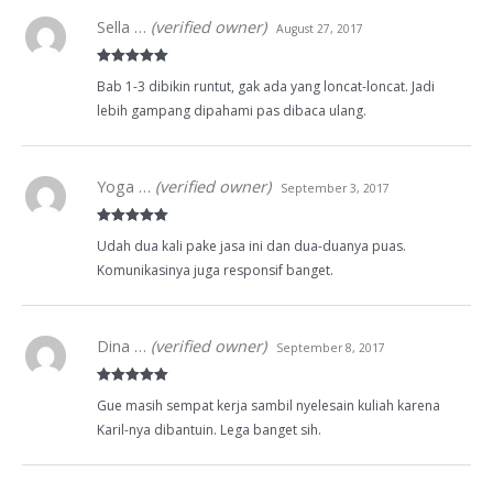
Sella …
(verified owner)
August 27, 2017
Rated
5
out
Bab 1-3 dibikin runtut, gak ada yang loncat-loncat. Jadi
of 5
lebih gampang dipahami pas dibaca ulang.
Yoga …
(verified owner)
September 3, 2017
Rated
5
out
Udah dua kali pake jasa ini dan dua-duanya puas.
of 5
Komunikasinya juga responsif banget.
Dina …
(verified owner)
September 8, 2017
Rated
5
out
Gue masih sempat kerja sambil nyelesain kuliah karena
of 5
Karil-nya dibantuin. Lega banget sih.