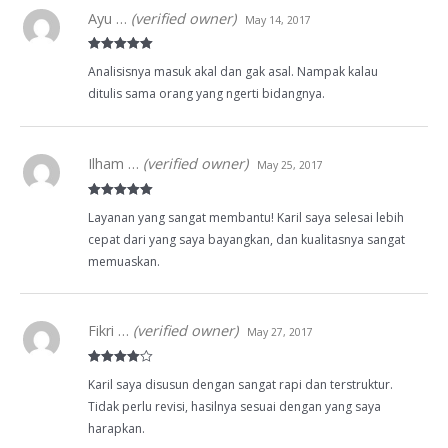
Ayu …
(verified owner)
May 14, 2017
Rated
5
out
Analisisnya masuk akal dan gak asal. Nampak kalau
of 5
ditulis sama orang yang ngerti bidangnya.
Ilham …
(verified owner)
May 25, 2017
Rated
5
out
Layanan yang sangat membantu! Karil saya selesai lebih
of 5
cepat dari yang saya bayangkan, dan kualitasnya sangat
memuaskan.
Fikri …
(verified owner)
May 27, 2017
Rated
4
Karil saya disusun dengan sangat rapi dan terstruktur.
out of 5
Tidak perlu revisi, hasilnya sesuai dengan yang saya
harapkan.