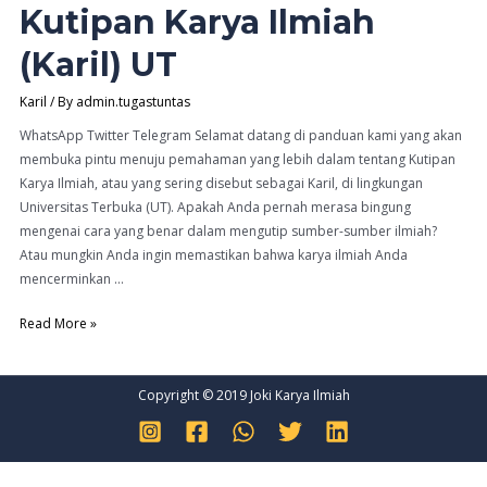
Kutipan Karya Ilmiah
(Karil) UT
Karil
/ By
admin.tugastuntas
WhatsApp Twitter Telegram Selamat datang di panduan kami yang akan
membuka pintu menuju pemahaman yang lebih dalam tentang Kutipan
Karya Ilmiah, atau yang sering disebut sebagai Karil, di lingkungan
Universitas Terbuka (UT). Apakah Anda pernah merasa bingung
mengenai cara yang benar dalam mengutip sumber-sumber ilmiah?
Atau mungkin Anda ingin memastikan bahwa karya ilmiah Anda
mencerminkan …
Panduan
Read More »
Penyusunan
Kutipan
Karya
Copyright © 2019 Joki Karya Ilmiah
Ilmiah
(Karil)
UT